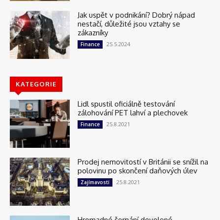
Jak uspět v podnikání? Dobrý nápad
nestačí, důležité jsou vztahy se
zákazníky
25.5.2024
Finance
KATEGORIE
Lidl spustil oficiálně testování
zálohování PET lahví a plechovek
25.8.2021
Finance
Prodej nemovitostí v Británii se snížil na
polovinu po skončení daňových úlev
25.8.2021
Zajímavosti
Hromadné čerpání dovolené