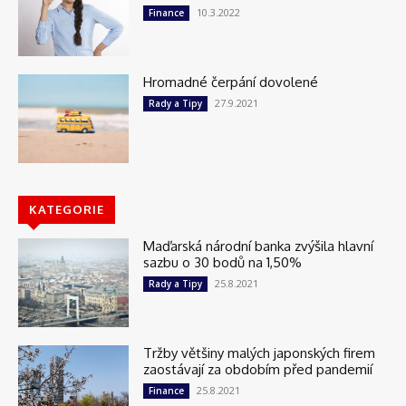
10.3.2022
Finance
Hromadné čerpání dovolené
27.9.2021
Rady a Tipy
KATEGORIE
Maďarská národní banka zvýšila hlavní
sazbu o 30 bodů na 1,50%
25.8.2021
Rady a Tipy
Tržby většiny malých japonských firem
zaostávají za obdobím před pandemií
25.8.2021
Finance