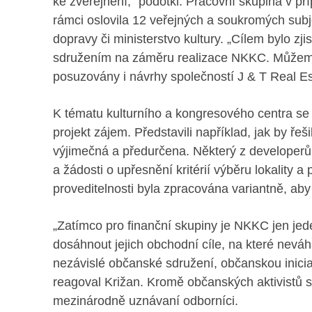
ke zveřejnění,“ podotkl. Pracovní skupina v př
rámci oslovila 12 veřejných a soukromých subje
dopravy či ministerstvo kultury. „Cílem bylo zji
sdružením na záměru realizace NKKC. Můžeme 
posuzovány i návrhy společností J & T Real Es
K tématu kulturního a kongresového centra se vy
projekt zájem. Představili například, jak by řeši
výjimečná a předurčena. Některý z developerů 
a žádosti o upřesnění kritérií výběru lokality a 
proveditelnosti byla zpracována variantně, aby 
„Zatímco pro finanční skupiny je NKKC jen jede
dosáhnout jejich obchodní cíle, na které neváh
nezávislé občanské sdružení, občanskou iniciat
reagoval Križan. Kromě občanských aktivistů se
mezinárodně uznávaní odborníci.