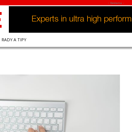
- Reklama -
E
RADY A TIPY