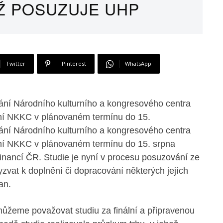
IŽ POSUZUJE UHP
Twitter
Pinterest
WhatsApp
vání Národního kulturního a kongresového centra
ní NKKC v plánovaném termínu do 15.
vání Národního kulturního a kongresového centra
ní NKKC v plánovaném termínu do 15. srpna
inancí ČR. Studie je nyní v procesu posuzování ze
vat k doplnění či dopracování některých jejích
an.
ůžeme považovat studiu za finální a připravenou