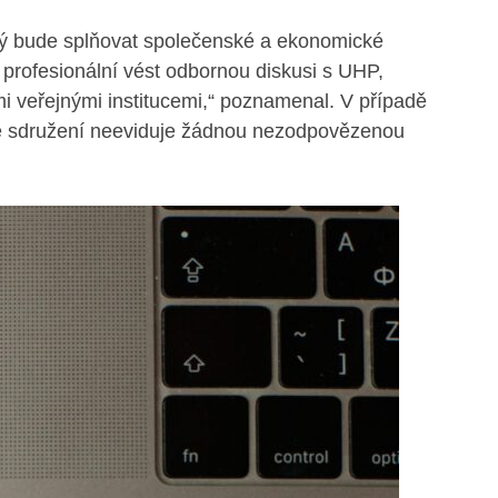
terý bude splňovat společenské a ekonomické
a profesionální vést odbornou diskusi s UHP,
ními veřejnými institucemi,“ poznamenal. V případě
ké sdružení neeviduje žádnou nezodpovězenou