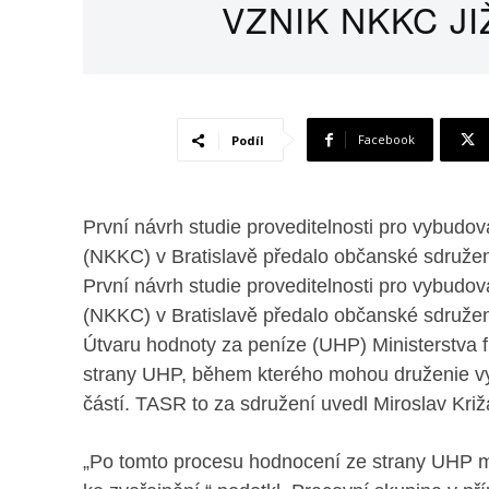
VZNIK NKKC J
Facebook
Podíl
První návrh studie proveditelnosti pro vybudo
(NKKC) v Bratislavě předalo občanské sdruže
První návrh studie proveditelnosti pro vybudo
(NKKC) v Bratislavě předalo občanské sdruže
Útvaru hodnoty za peníze (UHP) Ministerstva f
strany UHP, během kterého mohou druženie vyz
částí. TASR to za sdružení uvedl Miroslav Križ
„Po tomto procesu hodnocení ze strany UHP m