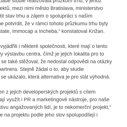
ípadě studie realizovala průzkum trhu, v jehož
ktů, mezi nimi město Bratislava, ministerstvo
stit stav trhu a zájem o spolupráci s naším
potvrdit, že v rámci tohoto průzkumu trhu byly
tate, Immocap a Incheba,“ konstatoval Križan.
jádřili i některé společnosti, které mají o tento
ly výstavbu centra, čímž je jejich lokalita pro to
se také stěžoval, že nedostal odpovědi na otázky
partnera. Stejně žádal o to, aby studie
se ukázalo, která alternativa je pro stát výhodná.
n z jejich developerských projektů s cílem
ají využít i PR a marketingové nástroje, pro naše
ivu angažovaných lidí, je to nekomerční projekt,“
 na projektu podle jeho slov spolupodílejí i