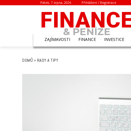
Pátek, 7 srpna, 2026
Přihlášení / Registrace
FINANC
& PENÍZE
ZAJÍMAVOSTI
FINANCE
INVESTICE
DOMŮ
RADY A TIPY