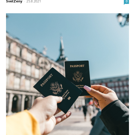
SvetZeny
-
25.8.2021
0