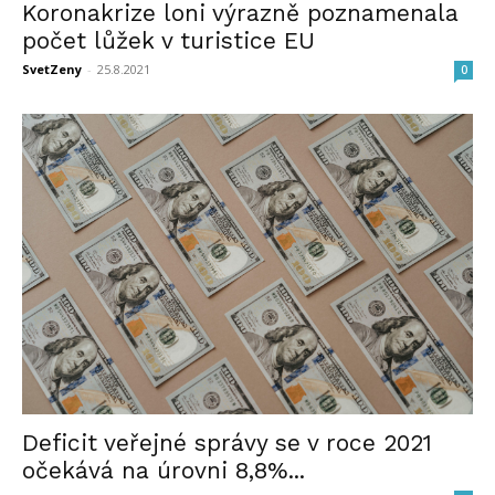
Koronakrize loni výrazně poznamenala
počet lůžek v turistice EU
SvetZeny
-
25.8.2021
0
Deficit veřejné správy se v roce 2021
očekává na úrovni 8,8%...