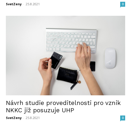
SvetZeny
-
25.8.2021
0
Návrh studie proveditelnosti pro vznik
NKKC již posuzuje UHP
SvetZeny
-
25.8.2021
0