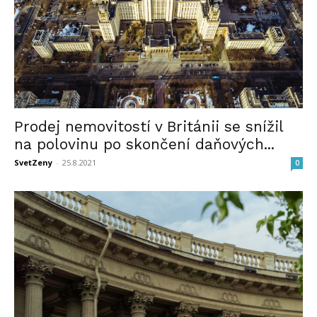
Prodej nemovitostí v Británii se snížil
na polovinu po skončení daňových...
SvetZeny
-
25.8.2021
0