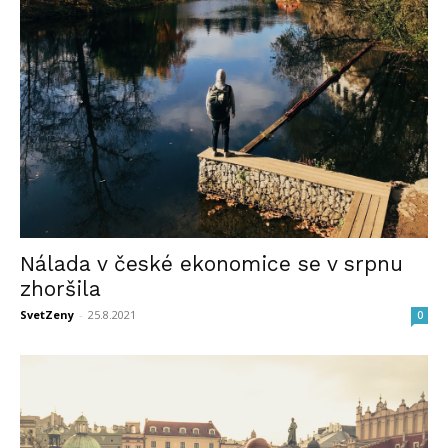
Nálada v české ekonomice se v srpnu
zhoršila
SvetZeny
-
25.8.2021
0