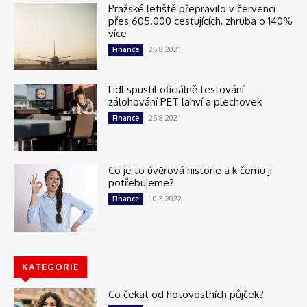
Pražské letiště přepravilo v červenci
přes 605.000 cestujících, zhruba o 140%
více
25.8.2021
Finance
Lidl spustil oficiálně testování
zálohování PET lahví a plechovek
25.8.2021
Finance
Co je to úvěrová historie a k čemu ji
potřebujeme?
10.3.2022
Finance
KATEGORIE
Co čekat od hotovostních půjček?