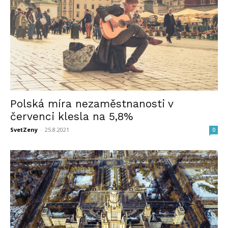
Polská míra nezaměstnanosti v
červenci klesla na 5,8%
SvetZeny
-
25.8.2021
0