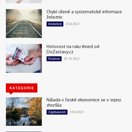
Chybí cílené a systematické informace
železnic
25.8.2021
Investice
Hotovost na ruku ihned od
DoZastavy.cz
29.10.2021
Finance
KATEGORIE
Nálada v české ekonomice se v srpnu
zhoršila
25.8.2021
Zajímavosti