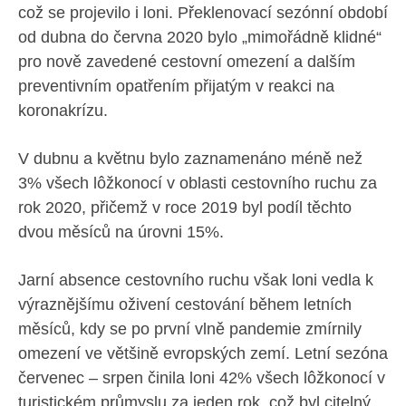
což se projevilo i loni. Překlenovací sezónní období
od dubna do června 2020 bylo „mimořádně klidné“
pro nově zavedené cestovní omezení a dalším
preventivním opatřením přijatým v reakci na
koronakrízu.
V dubnu a květnu bylo zaznamenáno méně než
3% všech lôžkonocí v oblasti cestovního ruchu za
rok 2020, přičemž v roce 2019 byl podíl těchto
dvou měsíců na úrovni 15%.
Jarní absence cestovního ruchu však loni vedla k
výraznějšímu oživení cestování během letních
měsíců, kdy se po první vlně pandemie zmírnily
omezení ve většině evropských zemí. Letní sezóna
červenec – srpen činila loni 42% všech lôžkonocí v
turistickém průmyslu za jeden rok, což byl citelný