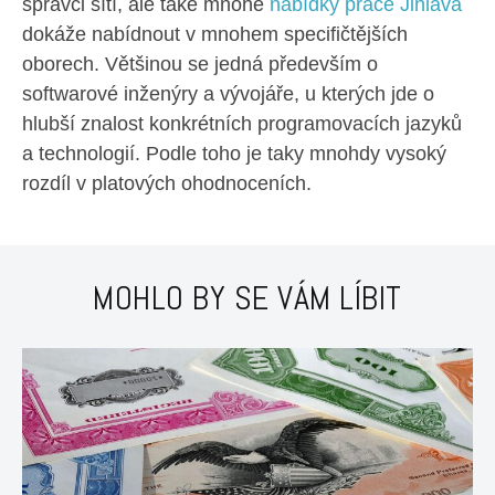
správci sítí, ale také mnohé
nabídky práce Jihlava
dokáže nabídnout v mnohem specifičtějších
oborech. Většinou se jedná především o
softwarové inženýry a vývojáře, u kterých jde o
hlubší znalost konkrétních programovacích jazyků
a technologií. Podle toho je taky mnohdy vysoký
rozdíl v platových ohodnoceních.
MOHLO BY SE VÁM LÍBIT