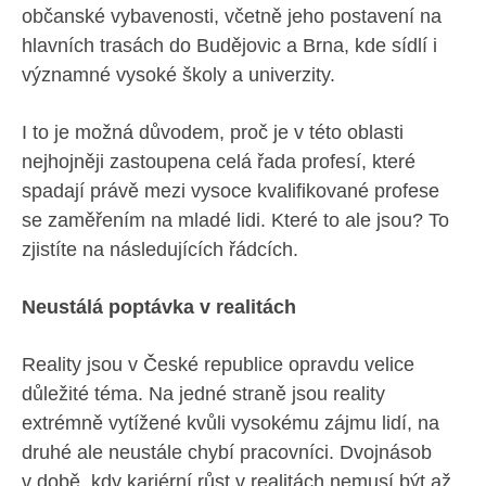
občanské vybavenosti, včetně jeho postavení na
hlavních trasách do Budějovic a Brna, kde sídlí i
významné vysoké školy a univerzity.
I to je možná důvodem, proč je v této oblasti
nejhojněji zastoupena celá řada profesí, které
spadají právě mezi vysoce kvalifikované profese
se zaměřením na mladé lidi. Které to ale jsou? To
zjistíte na následujících řádcích.
Neustálá poptávka v realitách
Reality jsou v České republice opravdu velice
důležité téma. Na jedné straně jsou reality
extrémně vytížené kvůli vysokému zájmu lidí, na
druhé ale neustále chybí pracovníci. Dvojnásob
v době, kdy kariérní růst v realitách nemusí být až