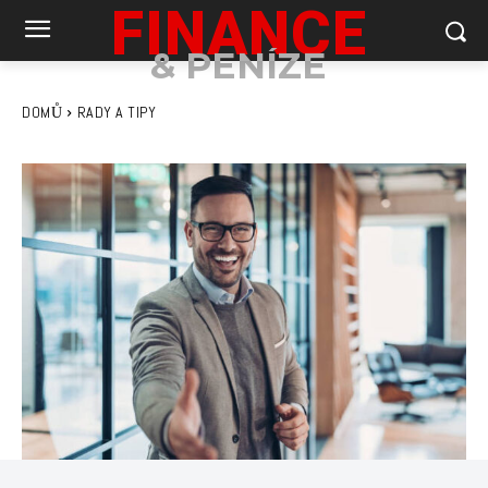
FINANCE
& PENÍZE
DOMŮ
RADY A TIPY