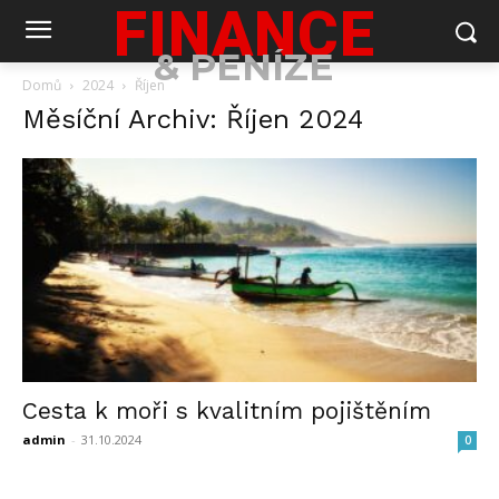
FINANCE
& PENÍZE
Domů
2024
Říjen
Měsíční Archiv: Říjen 2024
Cesta k moři s kvalitním pojištěním
admin
-
31.10.2024
0