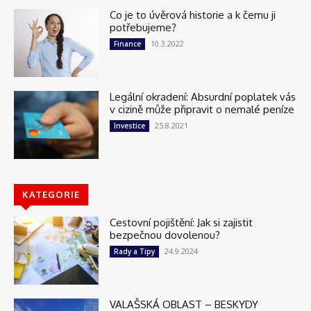
Co je to úvěrová historie a k čemu ji
potřebujeme?
10.3.2022
Finance
Legální okradení: Absurdní poplatek vás
v cizině může připravit o nemalé peníze
25.8.2021
Investice
KATEGORIE
Cestovní pojištění: Jak si zajistit
bezpečnou dovolenou?
24.9.2024
Rady a Tipy
VALAŠSKÁ OBLAST – BESKYDY