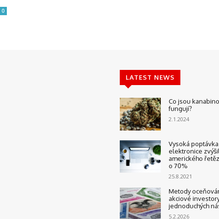
0
LATEST NEWS
Co jsou kanabinoi
fungují?
2.1.2024
Vysoká poptávka
elektronice zvýši
amerického řetěz
o 70%
25.8.2021
Metody oceňován
akciové investory
jednoduchých n
5.2.2026