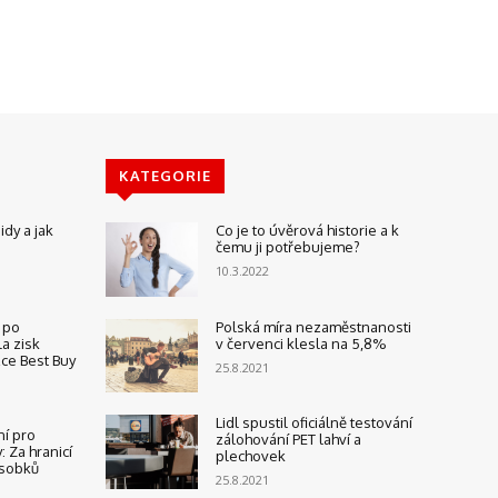
KATEGORIE
dy a jak
Co je to úvěrová historie a k
čemu ji potřebujeme?
10.3.2022
 po
Polská míra nezaměstnanosti
la zisk
v červenci klesla na 5,8%
ce Best Buy
25.8.2021
Lidl spustil oficiálně testování
í pro
zálohování PET lahví a
: Za hranicí
plechovek
ásobků
25.8.2021